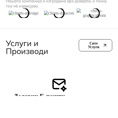
Нашата компанија е изградена врз доверба, и токму
тоа нè издвојува.
Услуги и
Сите
Услуги
Производи
Деловни E-пошти
Надградете ја вашата бизнис е-пошта со сигурно и
премиум решение што ја заштитува
комуникацијата, ја подобрува испораката и го
гради професионалниот имиџ на вашиот бренд.